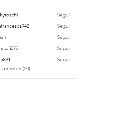
kytoschi
Segui
schi
afrancesca942
Segui
cesca942
San
Segui
ica5073
Segui
073
a891
Segui
i i membri (50)