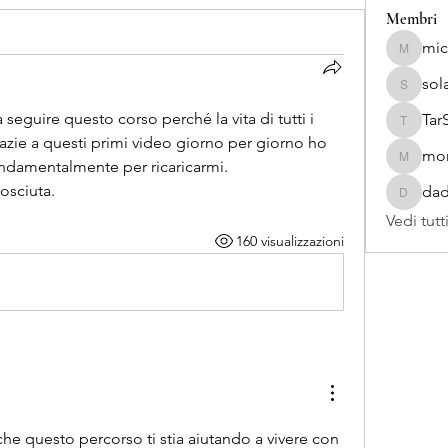
Membri
mic
mickyto
sol
solafran
seguire questo corso perché la vita di tutti i 
Tar
TarSan
azie a questi primi video giorno per giorno ho 
mon
ondamentalmente per ricaricarmi.
monica5
nosciuta.
dad
dada891
Vedi tutt
160 visualizzazioni
che questo percorso ti stia aiutando a vivere con 