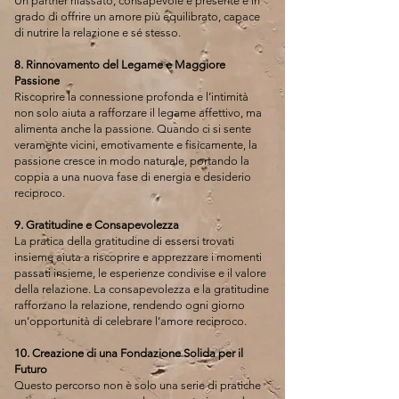
Un partner rilassato, consapevole e presente è in
grado di offrire un amore più equilibrato, capace
di nutrire la relazione e sé stesso.
8. Rinnovamento del Legame e Maggiore
Passione
Riscoprire la connessione profonda e l’intimità
non solo aiuta a rafforzare il legame affettivo, ma
alimenta anche la passione. Quando ci si sente
veramente vicini, emotivamente e fisicamente, la
passione cresce in modo naturale, portando la
coppia a una nuova fase di energia e desiderio
reciproco.
9. Gratitudine e Consapevolezza
La pratica della gratitudine di essersi trovati
insieme aiuta a riscoprire e apprezzare i momenti
passati insieme, le esperienze condivise e il valore
della relazione. La consapevolezza e la gratitudine
rafforzano la relazione, rendendo ogni giorno
un’opportunità di celebrare l’amore reciproco.
10. Creazione di una Fondazione Solida per il
Futuro
Questo percorso non è solo una serie di pratiche