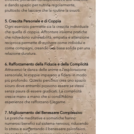
e dando spazio per nutrirla regolarmente,
piuttosto che lasciare che la routine la svuoti.
5. Crescita Personale e di Coppia
Ogni esercizio permette sia la crescita individuale
che quella di coppia. Affrontare insieme pratiche
che richiedono vulnerabilità, empatia e attenzione
reciproca permette di evolvere come individui e
come compagni, creando una base solida per una
relazione duratura.
6. Rafforzamento della Fiducia e della Complicità
Attraverso la danza delle anime e l’esplorazione
sensoriale, le coppie imparano a fidarsi in modo
più profondo. Questo percorso crea uno spazio
sicuro dove entrambi possono essere se stessi
senza paura di essere giudicati. La complicità
cresce mano a mano che si condividono
esperienze che rafforzano il legame.
7. Miglioramento del Benessere Complessivo
Le pratiche meditative e somatiche hanno
numerosi benefici sul sistema nervoso, riducendo
lo stress e aumentando il benessere psicofisico.