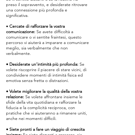
preso il sopravvento, e desiderate ritrovare
una connessione più profonda e
significativa.
•
Cercate di rafforzare la vostra
comunicazione:
Se avete difficoltà a
comunicare o vi sentite fraintesi, questo
percorso vi aiuterà a imparare a comunicare
meglio, sia verbalmente che non
verbalmente.
• Desiderate un’intimità più profonda:
Se
volete riscoprire il piacere di stare vicini, di
condividere momenti di intimità fisica ed
emotiva senza fretta o distrazioni.
• Volete migliorare la qualità della vostra
relazione:
Se volete affrontare insieme le
sfide della vita quotidiana e rafforzare la
fiducia e la complicità reciproca, con
pratiche che vi aiuteranno a rimanere uniti,
anche nei momenti difficili.
• Siete pronti a fare un viaggio di crescita
insieme:
Se siete disposti a crescere, sia