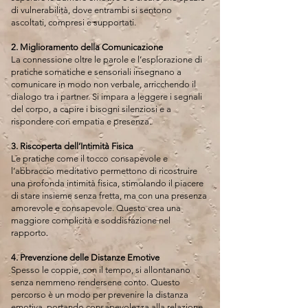
di vulnerabilità, dove entrambi si sentono
ascoltati, compresi e supportati.
2. Miglioramento della Comunicazione
La connessione oltre le parole e l’esplorazione di
pratiche somatiche e sensoriali insegnano a
comunicare in modo non verbale, arricchendo il
dialogo tra i partner. Si impara a leggere i segnali
del corpo, a capire i bisogni silenziosi e a
rispondere con empatia e presenza.
3. Riscoperta dell’Intimità Fisica
Le pratiche come il tocco consapevole e
l’abbraccio meditativo permettono di ricostruire
una profonda intimità fisica, stimolando il piacere
di stare insieme senza fretta, ma con una presenza
amorevole e consapevole. Questo crea una
maggiore complicità e soddisfazione nel
rapporto.
4. Prevenzione delle Distanze Emotive
Spesso le coppie, con il tempo, si allontanano
senza nemmeno rendersene conto. Questo
percorso è un modo per prevenire la distanza
emotiva, portando consapevolezza alla relazione