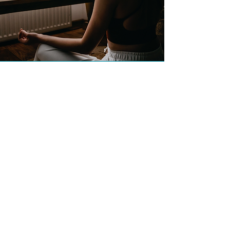
Domande frequenti sul percorso
•
Quanto tempo mi richiederà ogni
giorno?
Solo 5-10 minuti al giorno, perfetti anche per
chi ha una vita frenetica.
•
Devo avere esperienza con la
meditazione?
Assolutamente no! Questo percorso è stato
progettato per principianti e per chi desidera
riprendere la pratica con costanza.
•
Cosa succede dopo i 21 giorni?
Potrai continuare il tuo viaggio iscrivendoti alla
piattaforma MindfulZen, dove avrai accesso a