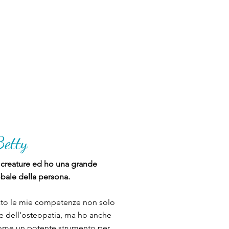
Betty
creature ed ho una grande
obale della persona.
nato le mie competenze non solo
a e dell'osteopatia, ma ho anche
me un potente strumento per