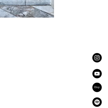
SITE MAP
FOLLOW ME
Home
INSTAGRAM
Luce
Percorsi
YOUTUBE
Personalizzato
ETSY
Risorse
Aziende
PODCAST
Chi sono