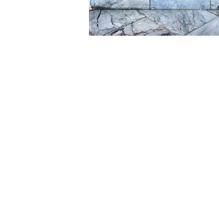
MINDFULZEN
© 2026 by MindfulZen