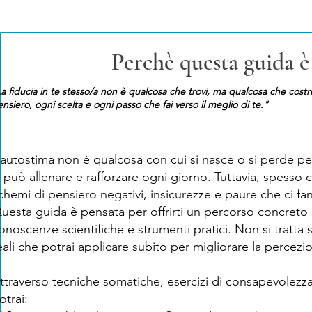
Perchè questa guida è 
a fiducia in te stesso/a non è qualcosa che trovi, ma qualcosa che cost
nsiero, ogni scelta e ogni passo che fai verso il meglio di te."​
’autostima non è qualcosa con cui si nasce o si perde p
i può allenare e rafforzare ogni giorno. Tuttavia, spesso c
chemi di pensiero negativi, insicurezze e paure che ci fan
uesta guida è pensata per offrirti un percorso concreto 
onoscenze scientifiche e strumenti pratici. Non si tratta s
eali che potrai applicare subito per migliorare la percezi
ttraverso tecniche somatiche, esercizi di consapevolezz
otrai: