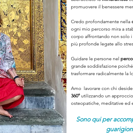
promuovere il benessere ment
Credo profondamente nella
ogni mio percorso mira a stabi
corpo affrontando non solo i 
più profonde legate allo stres
Guidare le persone nel
perco
grande soddisfazione poich
trasformare radicalmente la lor
Amo lavorare con chi deside
360°
utilizzando un approccio
osteopatiche, meditative ed e
Sono qui per accomp
guarigione