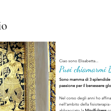
io
Ciao sono Elisabetta...
Puoi chiamarmi 
Sono mamma di 3 splendide 
passione per il benessere gl
Nel corso degli anni ho affi
nell'ambito della fisioterapi
abbracciato la
Mindfulness
co