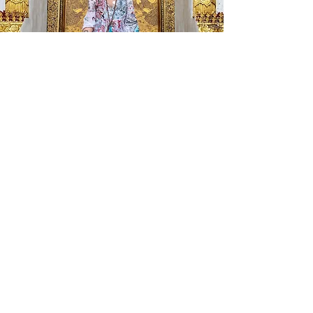
Ciao sono Elisabetta...
Puoi chiamarmi Betty
Sono mamma di 3 splendide creature
ed ho una grande passione per il
benessere globale della persona.
Nel corso degli anni ho affinato le mie
competenze non solo nell'ambito
della fisioterapia e dell'osteopatia, ma
ho anche abbracciato la
Mindfulness
come un potente strumento per
promuovere il benessere mentale e
fisico.